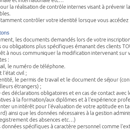
ionale et internationale etc…
r la réalisation de contrôle internes visant à prévenir la 
bles.
otamment contrôler votre identité lorsque vous accédez 
tons
ment, les documents demandés lors de votre inscription
es ou obligations plus spécifiques émanant des clients 
rêt à nous communiquer la modification intervenant sur
es :
mail, le numéro de téléphone.
l’état civil ;
identité, le permis de travail et le document de séjour (co
illeurs étrangers) ;
des déclarations obligatoires et en cas de contact avec l
atives à la formation/aux diplômes et à l’expérience prof
er un intérêt pour l’évaluation de votre aptitude en tan
) ainsi que les données nécessaires à la gestion admini
nregistrement des absences etc…)
onnées spécifiques à caractère personnel comme l’extrai